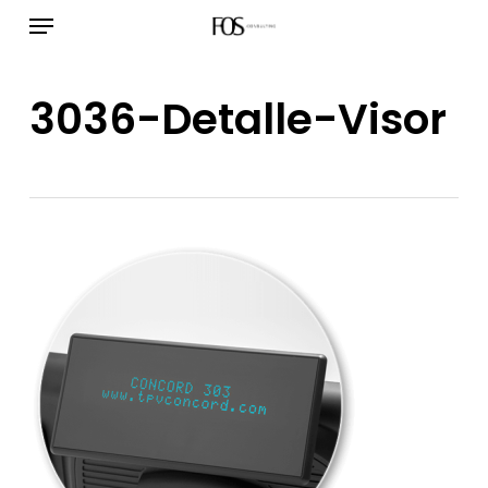
Menú
Ir
al
contenido
3036-Detalle-Visor
principal