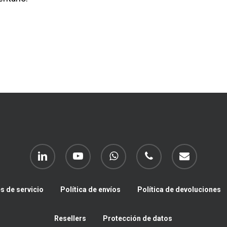
linkedin
youtube
whatsapp
phone
email
s de servicio
Política de envíos
Política de devoluciones
Resellers
Protección de datos