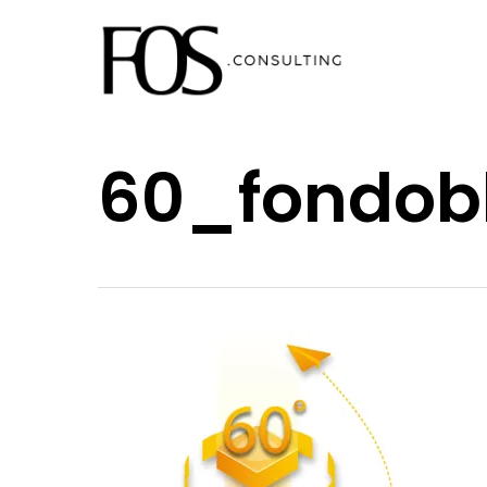
Ir
al
contenido
principal
60_fondob