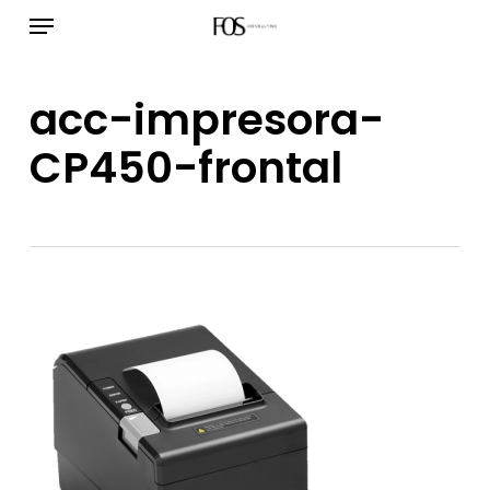
Menú
Ir
al
contenido
acc-impresora-
principal
CP450-frontal