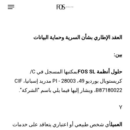
قائمة طعام
نتقل
لى
لمحتوى
لرئيسي
العقد الإطاري بشأن السرية وحماية البيانات
بين:
حلول أنظمة FOS SL
بمكتبها المسجل في C/
كريستوبال بورديو 49، PI - 28003 مدريد إسبانيا، CIF
B87180022، ويشار إليها فيما يلي باسم "الشركة".
Y
العميل
أي شخص طبيعي أو اعتباري يتعاقد على خدمات