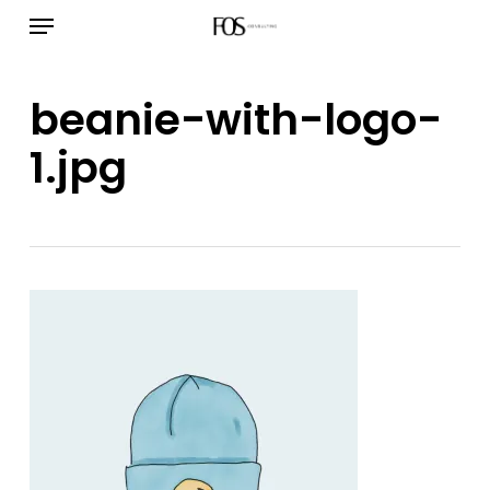
Menú
Ir
al
contenido
beanie-with-logo-
principal
1.jpg