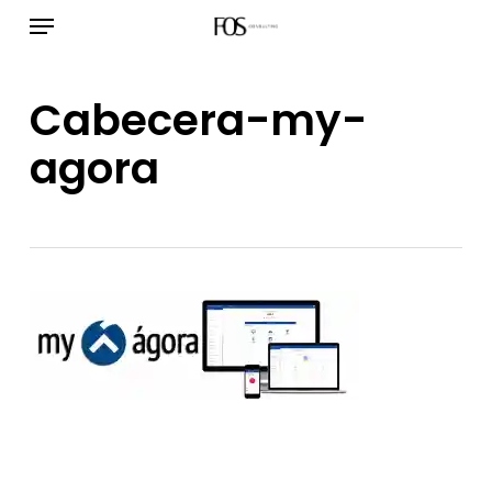
Menú
Ir
al
contenido
Cabecera-my-
principal
agora