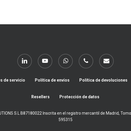
linkedin
youtube
whatsapp
phone
email
s de servicio
Política de envíos
Política de devoluciones
Resellers
Protección de datos
NS S.L B87180022 Inscrita en el registro mercantil de Madrid, Tomo 33
595315