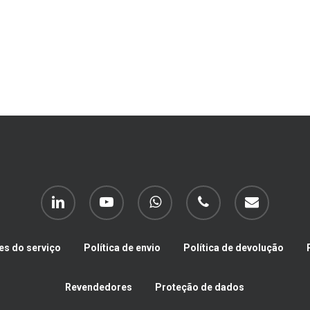
linkedin
youtube
whatsapp
telefone
correio
eletrónico
es do serviço
Política de envio
Política de devolução
Revendedores
Proteção de dados