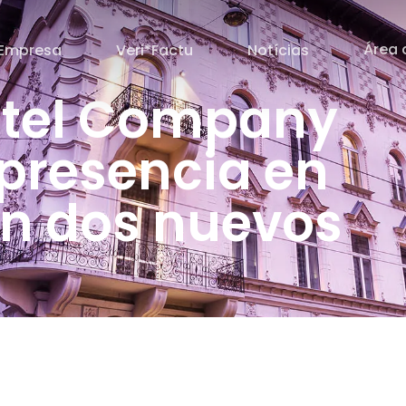
Área 
Empresa
Veri*Factu
Notícias
otel Company
 presencia en
n dos nuevos