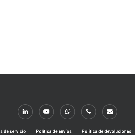
linkedin
youtube
whatsapp
phone
email
s de servicio
Política de envíos
Política de devoluciones