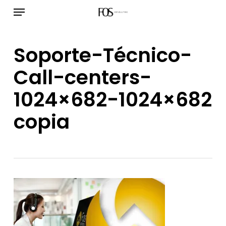
Menú
Ir
al
contenido
Soporte-Técnico-
principal
Call-centers-
1024×682-1024×682
copia