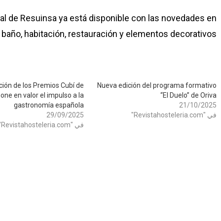
nal de Resuinsa ya está disponible con las novedades en
e baño, habitación, restauración y elementos decorativos.
ición de los Premios Cubí de
Nueva edición del programa formativo
one en valor el impulso a la
“El Duelo” de Oriva
gastronomía española
21/10/2025
في "Revistahosteleria.com"
29/09/2025
في "Revistahosteleria.com"