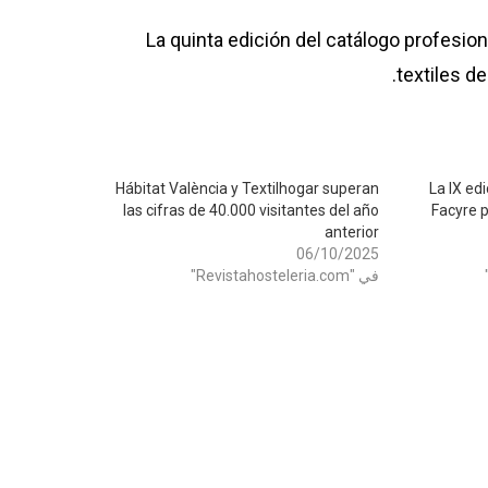
La quinta edición del catálogo profesio
textiles d
Hábitat València y Textilhogar superan
La IX ed
las cifras de 40.000 visitantes del año
Facyre p
anterior
06/10/2025
في "Revistahosteleria.com"