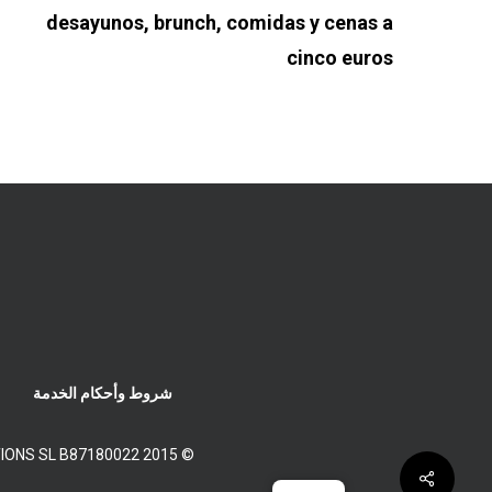
desayunos, brunch, comidas y cenas a
cinco euros
شروط وأحكام الخدمة
© 2015 FOS SYSTEMS SOLUTIONS SL B87180022 مسجل في السجل التجاري لمدريد، المجلد 33075، الورقة 11، الورقة رقم M-595315