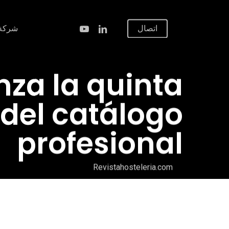
نتقل
لى
ينكدين
يوتيوب
اتصال
شركة
لمحتوى
لرئيسي
nza la quinta
 del catálogo
profesional
Revistahosteleria.com