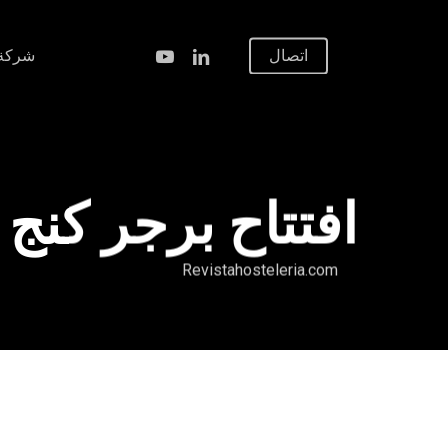
نتقل
لى
ينكدين
يوتيوب
اتصال
شركة
لمحتوى
لرئيسي
افتتاح برجر كنج 
Revistahosteleria.com