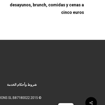
desayunos, brunch, comidas y cenas a
cinco euros
شروط وأحكام الخدمة
© 2015 FOS SYSTEMS SOLUTIONS SL B87180022 مسجل في السجل التجاري لمدريد، المجلد 33075، الورقة 11، الورقة رقم M-595315