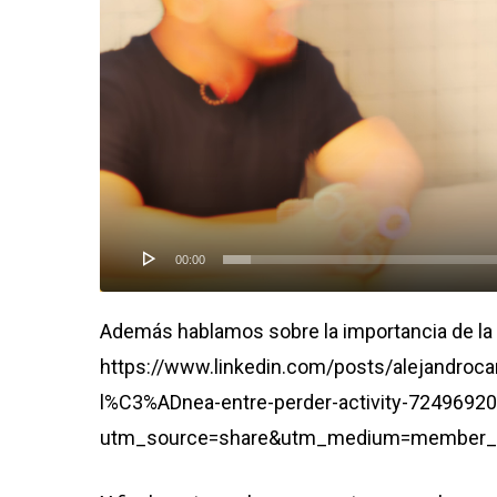
00:00
Además hablamos sobre la importancia de la 
https://www.linkedin.com/posts/alejand
l%C3%ADnea-entre-perder-activity-724969
utm_source=share&utm_medium=member_