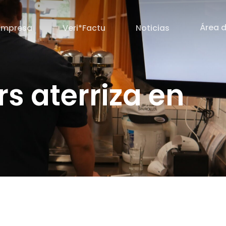
Área d
Empresa
Veri*Factu
Noticias
s aterriza en