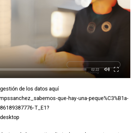
02:22
gestión de los datos aquí
rocampssanchez_sabemos-que-hay-una-peque%C3%B1a-
2086189387776-T_E1?
desktop