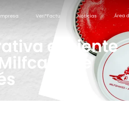
Área d
Empresa
Veri*Factu
Noticias
ativa eficiente
 Milfcake de
bés