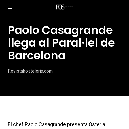
Menú
Ir
al
contenido
Paolo Casagrande
principal
llega al Paral·lel de
Barcelona
Revistahosteleria.com
El chef Paolo Casagrande presenta Osteria