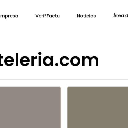
Área d
Empresa
Veri*Factu
Noticias
teleria.com
McDonald’s
inaugura
un
nuevo
restaurante