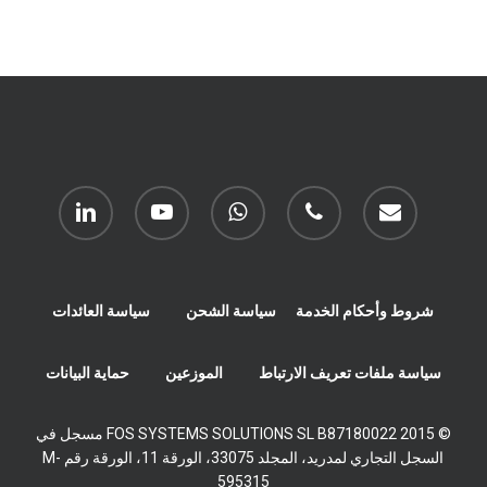
بريد
هاتف
واتساب
يوتيوب
ينكدين
إلكتروني
شروط وأحكام الخدمة
سياسة الشحن
سياسة العائدات
سياسة ملفات تعريف الارتباط
الموزعين
حماية البيانات
© 2015 FOS SYSTEMS SOLUTIONS SL B87180022 مسجل في
السجل التجاري لمدريد، المجلد 33075، الورقة 11، الورقة رقم M-
595315