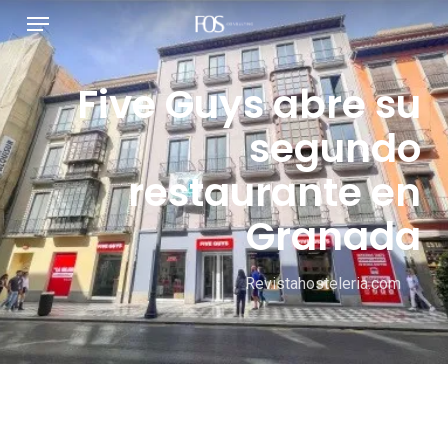
قائمة طعام
نتقل
لى
لمحتوى
Five Guys abre su
لرئيسي
segundo
restaurante en
Granada
Revistahosteleria.com