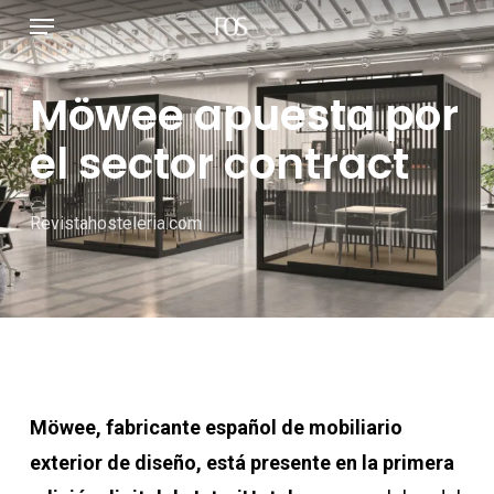
Menú
Ir
al
contenido
Möwee apuesta por
principal
el sector contract
Revistahosteleria.com
Möwee, fabricante español de mobiliario
exterior de diseño, está presente en la primera