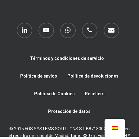
linkedin
youtube
whatsapp
phone
email
Términos y condiciones de servicio
Política de envíos
Política de devoluciones
Política de Cookies
Resellers
Protección de datos
© 2015 FOS SYSTEMS SOLUTIONS S.L B87180022 Inscrita en
el registro mercantil de Madrid, Tomo 33075 , Folio 11, Hoja N.º