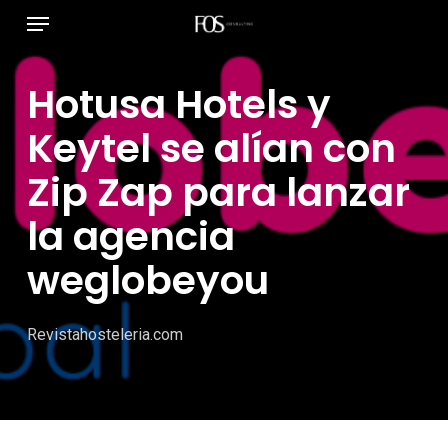
Menú
Ir
al
contenido
Hotusa Hotels y
principal
Keytel se alían con
Zip Zap para lanzar
la agencia
weglobeyou
Revistahosteleria.com