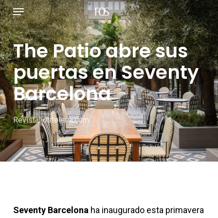
Menú
Ir
al
contenido
The Patio abre sus
principal
puertas en Seventy
Barcelona
Revistahosteleria.com
Seventy Barcelona
ha inaugurado esta primavera