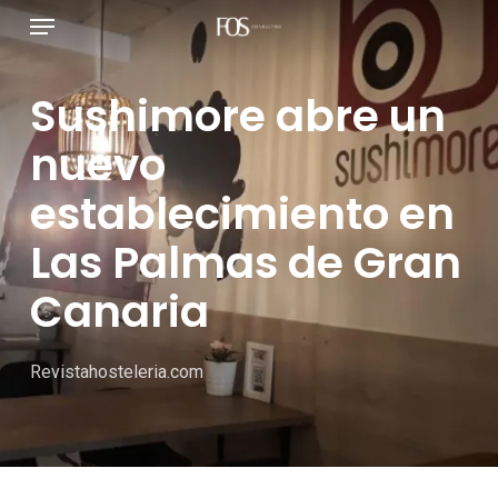
Menú
Ir
al
contenido
Sushimore abre un
principal
nuevo
establecimiento en
Las Palmas de Gran
Canaria
Revistahosteleria.com