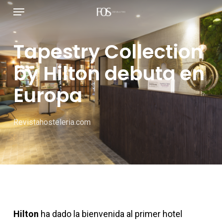
Menú
Ir
al
contenido
Tapestry Collection
principal
by Hilton debuta en
Europa
Revistahosteleria.com
Hilton
ha dado la bienvenida al primer hotel