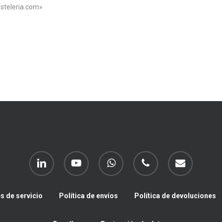
steleria.com»
linkedin
youtube
whatsapp
phone
email
s de servicio
Política de envíos
Política de devoluciones