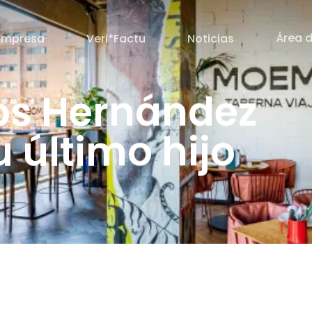
Área d
Empresa
Veri*Factu
Noticias
os Hernández
 último hijo