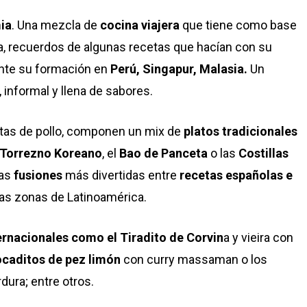
ia
. Una mezcla de
cocina viajera
que tiene como base
ia, recuerdos de algunas recetas que hacían con su
ante su formación en
Perú, Singapur, Malasia.
Un
, informal y llena de sabores.
 Alitas de pollo, componen un mix de
platos tradicionales
Torrezno Koreano
, el
Bao de Panceta
o las
Costillas
as
fusiones
más divertidas entre
recetas españolas e
as zonas de Latinoamérica.
ernacionales como el Tiradito de Corvin
a y vieira con
caditos de pez limón
con curry massaman o los
dura; entre otros.