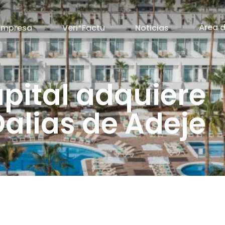
Área d
Empresa
Veri*Factu
Noticias
pital adquiere
Dalias de Adeje