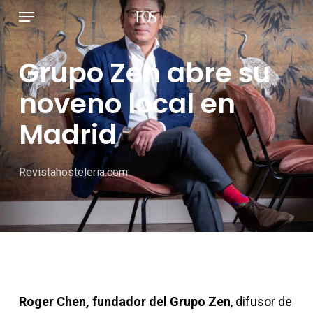
Menú
Ir
al
contenido
Grupo Zen abre su
principal
noveno local en
Madrid
Revistahosteleria.com
Roger Chen, fundador del Grupo Zen
, difusor de