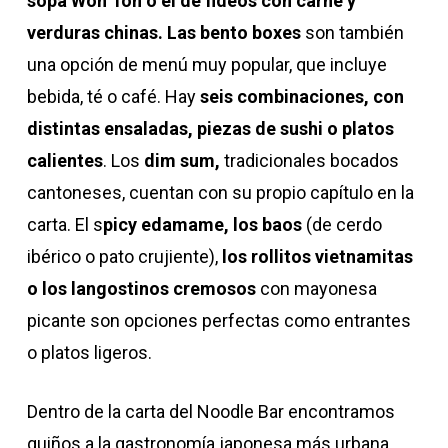
sopa Won Ton o el de fideos con carne y
verduras chinas. Las bento boxes
son también
una opción de menú muy popular, que incluye
bebida, té o café. Hay
seis combinaciones, con
distintas ensaladas, piezas de sushi o platos
calientes
. Los
dim sum,
tradicionales bocados
cantoneses, cuentan con su propio capítulo en la
carta. El s
picy edamame,
los baos
(de cerdo
ibérico o pato crujiente),
los rollitos vietnamitas
o los langostinos cremosos
con mayonesa
picante son opciones perfectas como entrantes
o platos ligeros.
Dentro de la carta del Noodle Bar encontramos
guiños a la gastronomía japonesa más urbana.