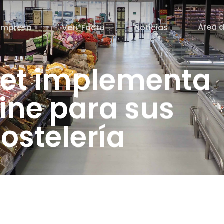
Área d
Empresa
Veri*Factu
Noticias
et implementa
ine para sus
hostelería