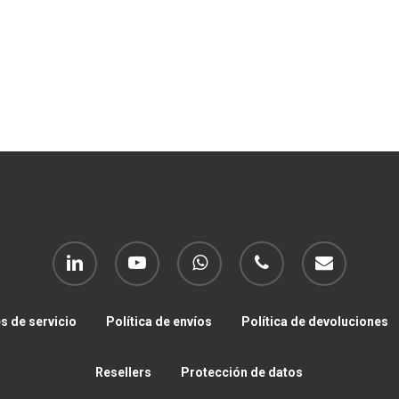
linkedin
youtube
whatsapp
phone
email
s de servicio
Política de envíos
Política de devoluciones
Resellers
Protección de datos