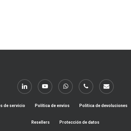
linkedin
youtube
whatsapp
phone
email
s de servicio
Política de envíos
Política de devoluciones
Resellers
Protección de datos