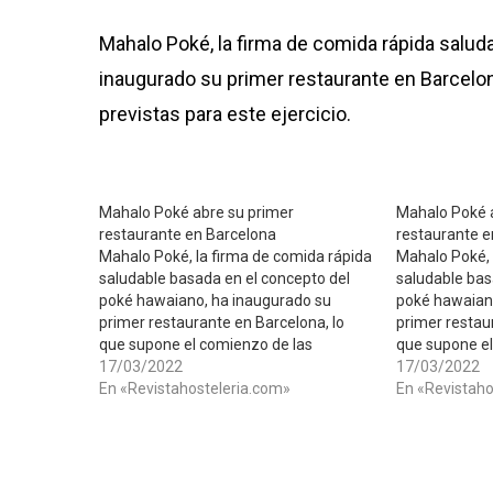
Mahalo Poké, la firma de comida rápida salud
inaugurado su primer restaurante en Barcelon
previstas para este ejercicio.
​Mahalo Poké abre su primer
​Mahalo Poké 
restaurante en Barcelona
restaurante e
Mahalo Poké, la firma de comida rápida
Mahalo Poké, 
saludable basada en el concepto del
saludable bas
poké hawaiano, ha inaugurado su
poké hawaian
primer restaurante en Barcelona, lo
primer restau
que supone el comienzo de las
que supone el
aperturas previstas para este ejercicio.
17/03/2022
aperturas prev
17/03/2022
En «Revistahosteleria.com»
En «Revistaho