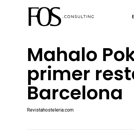
Ir
al
contenido
principal
​Mahalo Po
primer res
Barcelona
Revistahosteleria.com