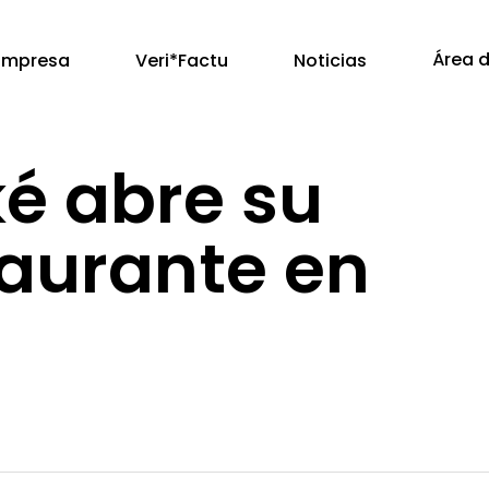
Área d
Empresa
Veri*Factu
Noticias
ké abre su
taurante en