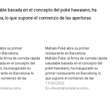
able basada en el concepto del poké hawaiano, ha
a, lo que supone el comienzo de las aperturas
abre su primer
​Mahalo Poké abre su primer
n Barcelona
restaurante en Barcelona
la firma de comida rápida
Mahalo Poké, la firma de comida rápida
ada en el concepto del
saludable basada en el concepto del
o, ha inaugurado su
poké hawaiano, ha inaugurado su
rante en Barcelona, lo
primer restaurante en Barcelona, lo
 comienzo de las
que supone el comienzo de las
istas para este ejercicio.
aperturas previstas para este ejercicio.
17/03/2022
steleria.com»
En «Revistahosteleria.com»