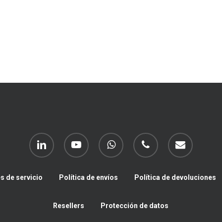
linkedin
youtube
whatsapp
phone
email
s de servicio
Política de envíos
Política de devoluciones
Resellers
Protección de datos