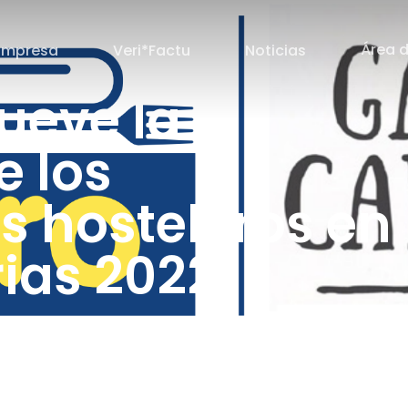
Área d
Empresa
Veri*Factu
Noticias
ueve la
e los
s hosteleros en
ias 2022