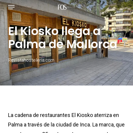
Menú
Ir
al
contenido
​El Kiosko llega a
principal
Palma de Mallorca
Revistahosteleria.com
La cadena de restaurantes El Kiosko aterriza en
Palma a través de la ciudad de Inca. La marca, que