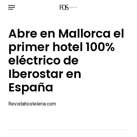
Menú
Ir
al
contenido
Abre en Mallorca el
principal
primer hotel 100%
eléctrico de
Iberostar en
España
Revistahosteleria.com