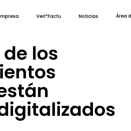
Área d
Empresa
Veri*Factu
Noticias
 de los
ientos
 están
digitalizados