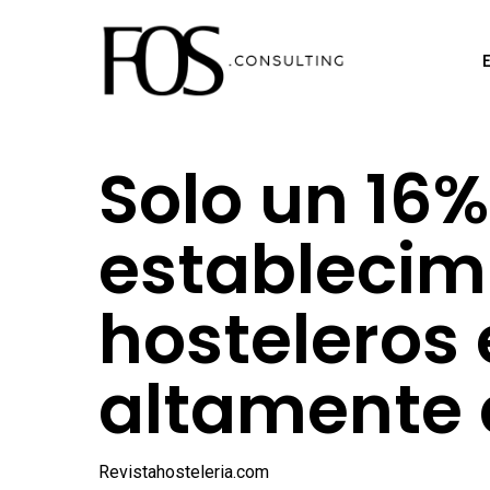
Ir
al
contenido
principal
Solo un 16%
establecim
hosteleros
altamente 
Revistahosteleria.com