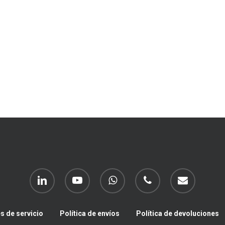
linkedin
youtube
whatsapp
phone
email
s de servicio
Política de envíos
Política de devoluciones