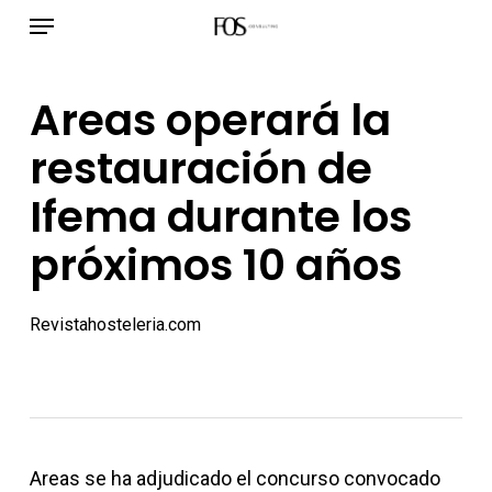
Menú
Ir
al
contenido
Areas operará la
principal
restauración de
Ifema durante los
próximos 10 años
Revistahosteleria.com
Areas se ha adjudicado el concurso convocado