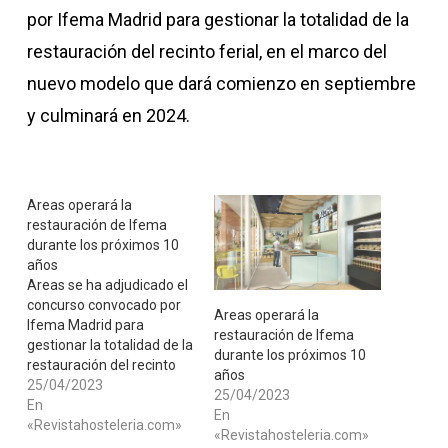
por Ifema Madrid para gestionar la totalidad de la
restauración del recinto ferial, en el marco del
nuevo modelo que dará comienzo en septiembre
y culminará en 2024.
Areas operará la
restauración de Ifema
durante los próximos 10
años
Areas se ha adjudicado el
concurso convocado por
Areas operará la
Ifema Madrid para
restauración de Ifema
gestionar la totalidad de la
durante los próximos 10
restauración del recinto
años
ferial, en el marco del
25/04/2023
25/04/2023
nuevo modelo que dará
En
En
comienzo en septiembre
«Revistahosteleria.com»
«Revistahosteleria.com»
y culminará en 2024.