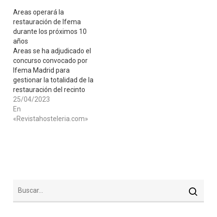
Areas operará la
restauración de Ifema
durante los próximos 10
años
Areas se ha adjudicado el
concurso convocado por
Ifema Madrid para
gestionar la totalidad de la
restauración del recinto
ferial, en el marco del
25/04/2023
nuevo modelo que dará
En
comienzo en septiembre
«Revistahosteleria.com»
y culminará en 2024.