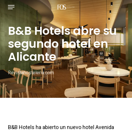
Menú
Ir
al
contenido
B&B Hotels abre su
principal
segundo hotel en
Alicante
Revistahosteleria.com
B&B Hotels ha abierto un nuevo hotel Avenida