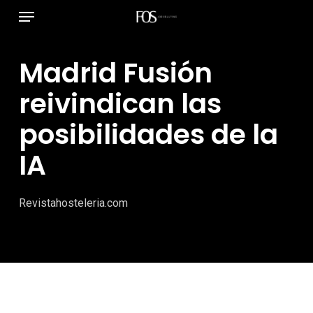
Menú
Ir
al
contenido
Madrid Fusión
principal
reivindican las
posibilidades de la
IA
Revistahosteleria.com