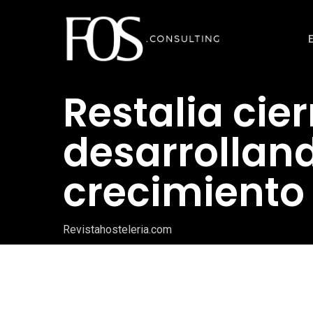
Ir
al
contenido
principal
Restalia cier
desarrollan
crecimiento
Revistahosteleria.com