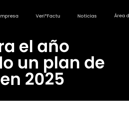
Área d
Empresa
Veri*Factu
Noticias
ra el año
do un plan de
 en 2025