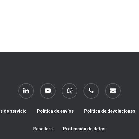
linkedin
youtube
whatsapp
phone
email
s de servicio
Política de envíos
Política de devoluciones
Resellers
Protección de datos