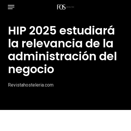
Menú
Ir
al
contenido
HIP 2025 estudiará
principal
la relevancia de la
administración del
negocio
Revistahosteleria.com