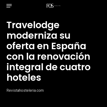
Menú
Ir
al
contenido
Travelodge
principal
moderniza su
oferta en España
con la renovación
integral de cuatro
hoteles
Revistahosteleria.com