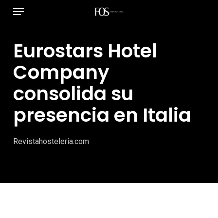
Menú
Ir
al
contenido
Eurostars Hotel
principal
Company
consolida su
presencia en Italia
Revistahosteleria.com