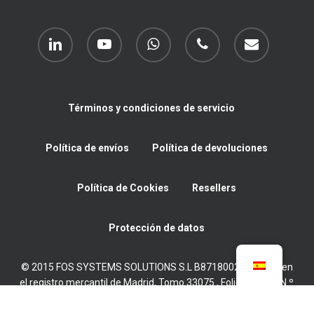
linkedin
youtube
whatsapp
phone
email
Términos y condiciones de servicio
Política de envíos
Política de devoluciones
Política de Cookies
Resellers
Protección de datos
© 2015 FOS SYSTEMS SOLUTIONS S.L B87180022 Inscrita en
el registro mercantil de Madrid, Tomo 33075 , Folio 11, Hoja N.º
M-595315