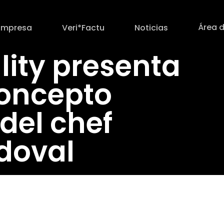
Área d
Empresa
Veri*Factu
Noticias
lity presenta
concepto
del chef
doval