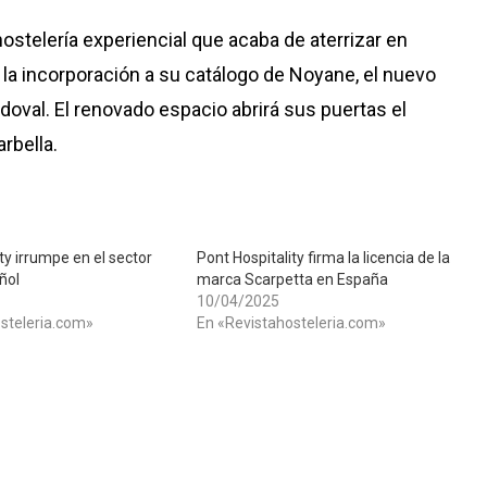
ostelería experiencial que acaba de aterrizar en
 la incorporación a su catálogo de Noyane, el nuevo
val. El renovado espacio abrirá sus puertas el
rbella.
ty irrumpe en el sector
Pont Hospitality firma la licencia de la
ñol
marca Scarpetta en España
10/04/2025
steleria.com»
En «Revistahosteleria.com»