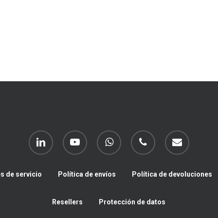
linkedin
youtube
whatsapp
phone
email
s de servicio
Política de envíos
Política de devoluciones
Resellers
Protección de datos