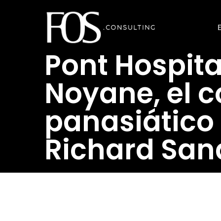
Ir
al
contenido
Pont Hospita
principal
Noyane, el 
panasiático 
Richard San
Revistahosteleria.com