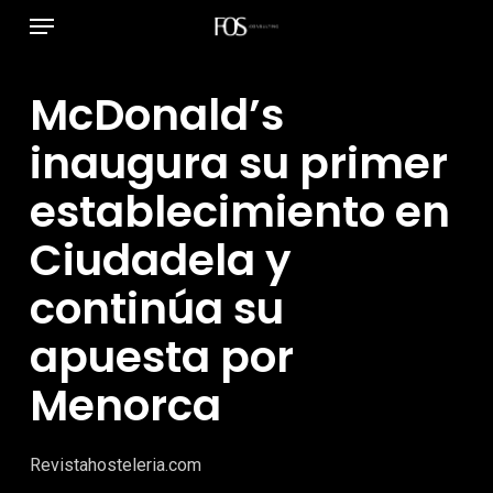
Menú
Ir
al
contenido
McDonald’s
principal
inaugura su primer
establecimiento en
Ciudadela y
continúa su
apuesta por
Menorca
Revistahosteleria.com