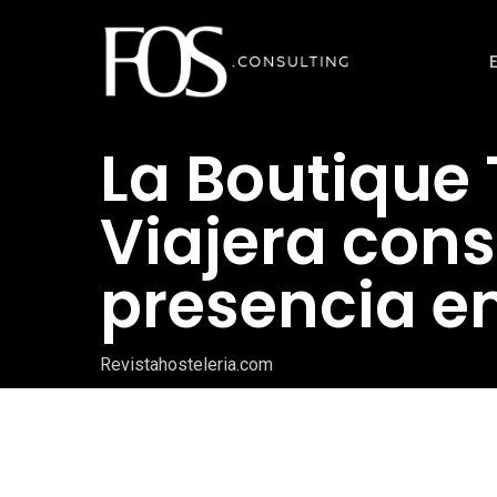
Ir
al
contenido
principal
La Boutique 
Viajera cons
presencia e
Revistahosteleria.com