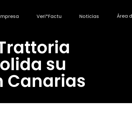
Área d
Empresa
Veri*Factu
Noticias
Trattoria
olida su
n Canarias