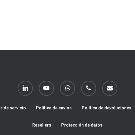
linkedin
youtube
whatsapp
phone
email
s de servicio
Política de envíos
Política de devoluciones
Resellers
Protección de datos