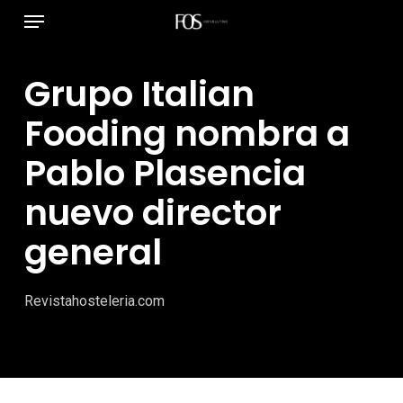
Menú
Ir
al
contenido
Grupo Italian
principal
Fooding nombra a
Pablo Plasencia
nuevo director
general
Revistahosteleria.com