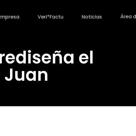
Área d
Empresa
Veri*Factu
Noticias
rediseña el
n Juan