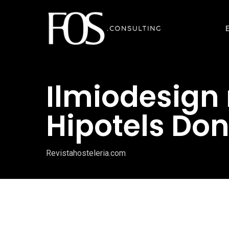
Ir
al
contenido
principal
Ilmiodesign 
Hipotels Do
Revistahosteleria.com