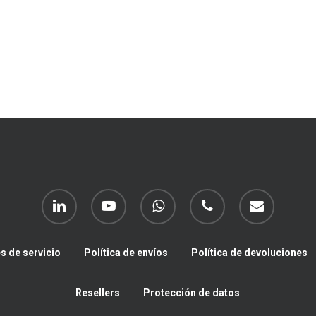
linkedin
youtube
whatsapp
phone
email
s de servicio
Política de envíos
Política de devoluciones
Resellers
Protección de datos