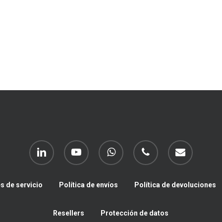
linkedin
youtube
whatsapp
phone
email
s de servicio
Política de envíos
Política de devoluciones
Resellers
Protección de datos