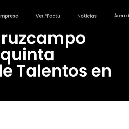
Área d
Empresa
Veri*Factu
Noticias
Cruzcampo
 quinta
e Talentos en