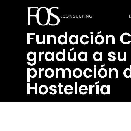
Ir
al
contenido
Fundación 
principal
gradúa a su
promoción d
Hostelería
Revistahosteleria.com