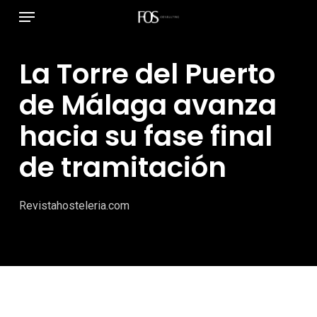
Menú
Ir
al
contenido
La Torre del Puerto
principal
de Málaga avanza
hacia su fase final
de tramitación
Revistahosteleria.com