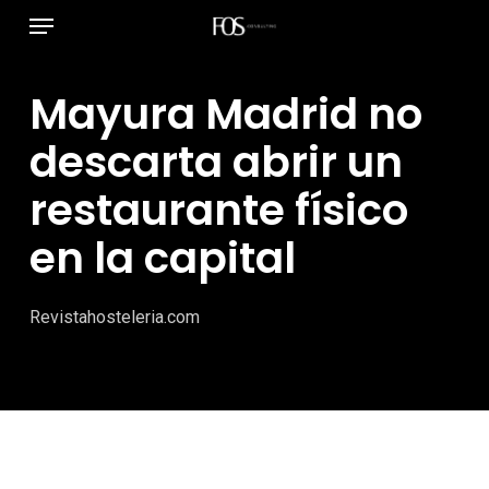
Menú
Ir
al
contenido
Mayura Madrid no
principal
descarta abrir un
restaurante físico
en la capital
Revistahosteleria.com