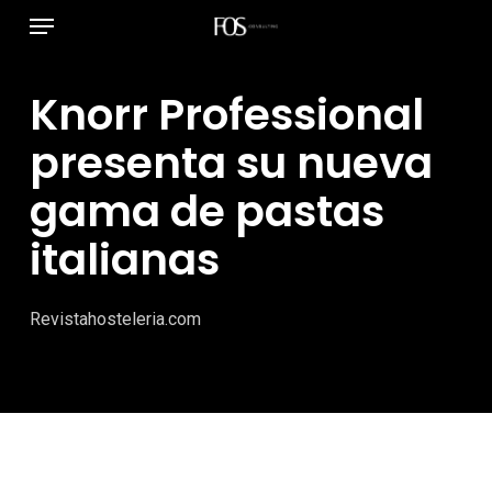
Menú
Ir
al
contenido
Knorr Professional
principal
presenta su nueva
gama de pastas
italianas
Revistahosteleria.com