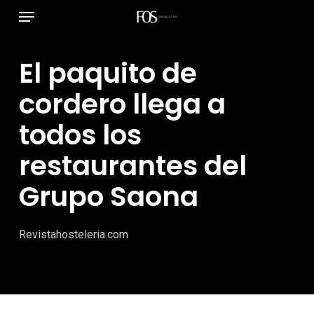
Menú
Ir
al
contenido
El paquito de
principal
cordero llega a
todos los
restaurantes del
Grupo Saona
Revistahosteleria.com