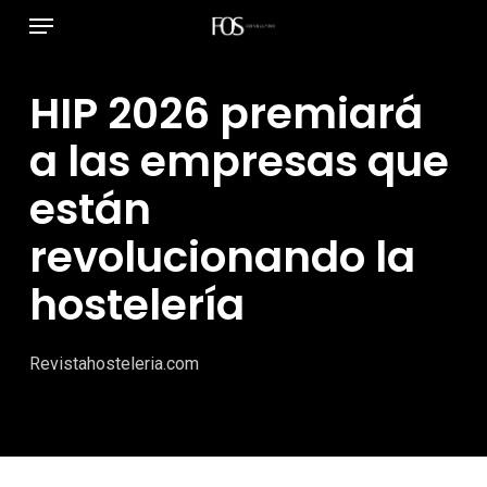
Menú
Ir
al
contenido
HIP 2026 premiará
principal
a las empresas que
están
revolucionando la
hostelería
Revistahosteleria.com