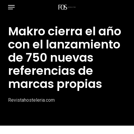
Menú
Ir
al
contenido
Makro cierra el año
principal
con el lanzamiento
de 750 nuevas
referencias de
marcas propias
Revistahosteleria.com